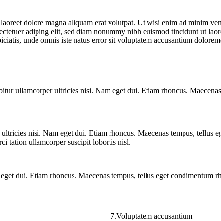
laoreet dolore magna aliquam erat volutpat. Ut wisi enim ad minim venia
nsectetuer adiping elit, sed diam nonummy nibh euismod tincidunt ut la
rspiciatis, unde omnis iste natus error sit voluptatem accusantium dolor
bitur ullamcorper ultricies nisi. Nam eget dui. Etiam rhoncus. Maecena
r ultricies nisi. Nam eget dui. Etiam rhoncus. Maecenas tempus, tellus
tation ullamcorper suscipit lobortis nisl.
Nam eget dui. Etiam rhoncus. Maecenas tempus, tellus eget condimentum 
7.Voluptatem accusantium