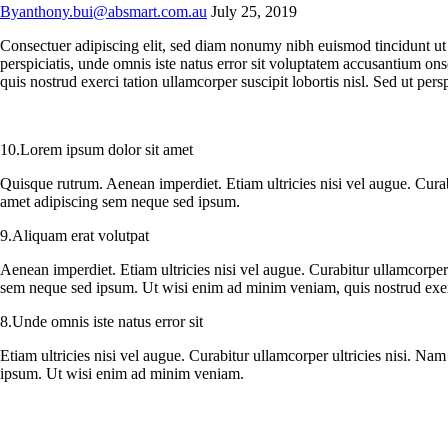
By
anthony.bui@absmart.com.au
July 25, 2019
C
onsectuer adipiscing elit, sed diam nonumy nibh euismod tincidunt ut 
perspiciatis, unde omnis iste natus error sit voluptatem accusantium o
quis nostrud exerci tation ullamcorper suscipit lobortis nisl. Sed ut pe
10.Lorem ipsum dolor sit amet
Quisque rutrum. Aenean imperdiet. Etiam ultricies nisi vel augue. Cura
amet adipiscing sem neque sed ipsum.
9.Aliquam erat volutpat
Aenean imperdiet. Etiam ultricies nisi vel augue. Curabitur ullamcorpe
sem neque sed ipsum. Ut wisi enim ad minim veniam, quis nostrud exerci 
8.Unde omnis iste natus error sit
Etiam ultricies nisi vel augue. Curabitur ullamcorper ultricies nisi. 
ipsum. Ut wisi enim ad minim veniam.