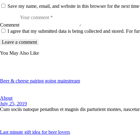
Save my name, email, and website in this browser for the next tim
Comment
I agree that my submitted data is being collected and stored. For fur
You May Also Like
Beer & cheese pairing going mainstream
About
July 25, 2019
Cum sociis natoque penatibus et magnis dis parturient montes, nascetu
Last minute gift idea for beer lovers