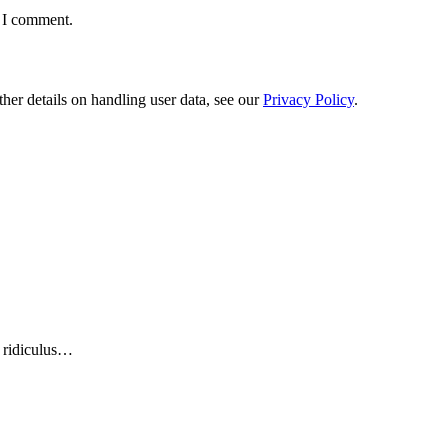
e I comment.
ther details on handling user data, see our
Privacy Policy
.
r ridiculus…